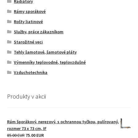
Radiátory
Rámy sporákové
Rošty liatinové
Služby, práce zákazníkom
Starožitné veci
Tehly šamotové, šamotové pláty
Výmenníky teplovodné, teplovzdušné
Vzduchotechnika
Produkty v akcii
Rám šporákový, nerezový, s ochrannou tyčkou, pulírovaný,
rozmer 73 x 73 cm, IF
Original
Current
85.00 EUR
75.00 EUR