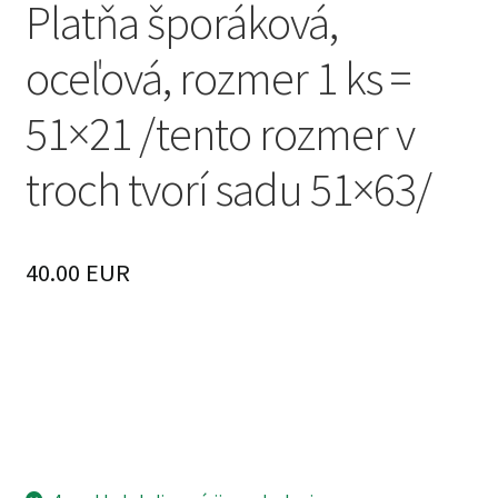
Platňa šporáková,
oceľová, rozmer 1 ks =
51×21 /tento rozmer v
troch tvorí sadu 51×63/
40.00 EUR