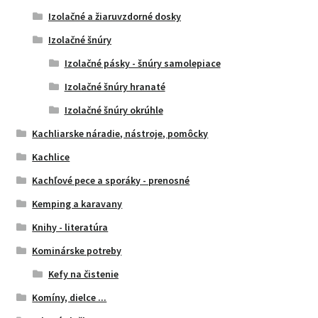
Izolačné a žiaruvzdorné dosky
Izolačné šnúry
Izolačné pásky - šnúry samolepiace
Izolačné šnúry hranaté
Izolačné šnúry okrúhle
Kachliarske náradie, nástroje, pomôcky
Kachlice
Kachľové pece a sporáky - prenosné
Kemping a karavany
Knihy - literatúra
Kominárske potreby
Kefy na čistenie
Komíny, dielce ...