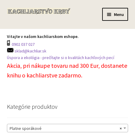
Preskočiť
Preskočiť
Menu
na
na
navigáciu
obsah
Domov
Vitajte v našom kachliarskom eshope.
0902 037 027
Všetky produkty
sklad@kachliar.sk
Úspora a ekológia - prečítajte si o kvalitách kachľových pecí
Môj účet
Akcia, pri nákupe tovaru nad 300 Eur, dostanete
knihu o kachliarstve zadarmo.
Košík
Prechádzka skladom
Kategórie produktov
Kontakt na centrálu
Platne sporákové
×