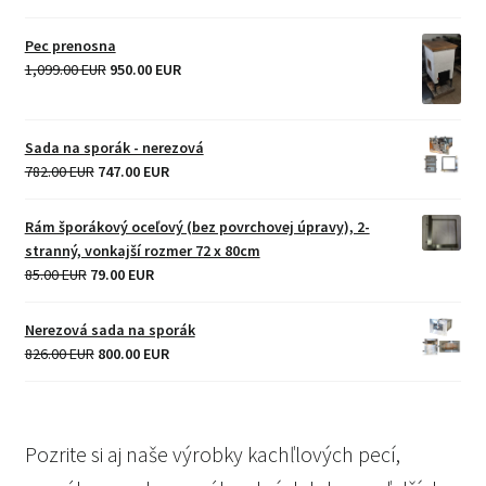
price
price
was:
is:
Pec prenosna
85.00 EUR.
75.00 EUR.
Original
Current
1,099.00 EUR
950.00 EUR
price
price
was:
is:
1,099.00 EUR.
950.00 EUR.
Sada na sporák - nerezová
Original
Current
782.00 EUR
747.00 EUR
price
price
was:
is:
Rám šporákový oceľový (bez povrchovej úpravy), 2-
782.00 EUR.
747.00 EUR.
stranný, vonkajší rozmer 72 x 80cm
Original
Current
85.00 EUR
79.00 EUR
price
price
was:
is:
Nerezová sada na sporák
85.00 EUR.
79.00 EUR.
Original
Current
826.00 EUR
800.00 EUR
price
price
was:
is:
826.00 EUR.
800.00 EUR.
Pozrite si aj naše výrobky kachľlových pecí,