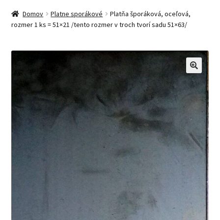
Domov
Platne sporákové
Platňa šporáková, oceľová,
rozmer 1 ks = 51×21 /tento rozmer v troch tvorí sadu 51×63/
🔍