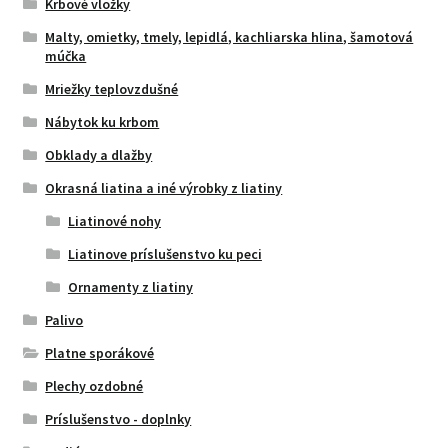
Krbové vložky
Malty, omietky, tmely, lepidlá, kachliarska hlina, šamotová
múčka
Mriežky teplovzdušné
Nábytok ku krbom
Obklady a dlažby
Okrasná liatina a iné výrobky z liatiny
Liatinové nohy
Liatinove príslušenstvo ku peci
Ornamenty z liatiny
Palivo
Platne sporákové
Plechy ozdobné
Príslušenstvo - doplnky