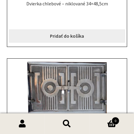
Dvierka chlebové – niklované 34×48,5cm
Pridať do košíka
0
161.00 EUR
Hľadať:
Vyhľadávanie