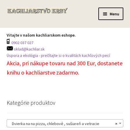
Preskočiť
Preskočiť
Menu
na
na
navigáciu
obsah
Domov
Vitajte v našom kachliarskom eshope.
0902 037 027
Všetky produkty
sklad@kachliar.sk
Úspora a ekológia - prečítajte si o kvalitách kachľových pecí
Môj účet
Akcia, pri nákupe tovaru nad 300 Eur, dostanete
knihu o kachliarstve zadarmo.
Košík
Prechádzka skladom
Kategórie produktov
Kontakt na centrálu
Dvierka na na pizzu, chlebové , sušiareň a vetracie
×