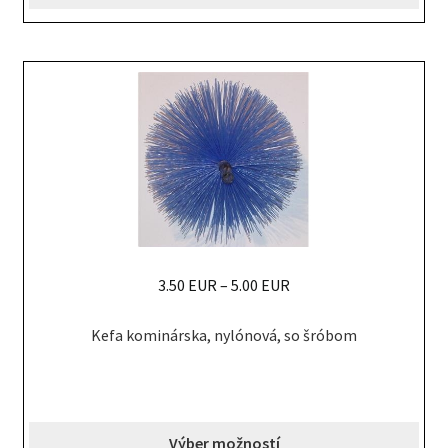
3.50 EUR
–
5.00 EUR
This
Kefa kominárska, nylónová, so šróbom
product
has
multiple
variants.
Výber možností