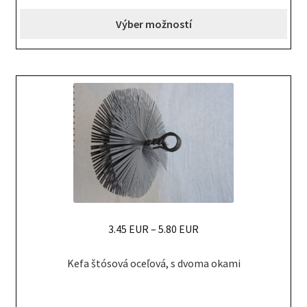
options
Výber možností
may
be
chosen
on
the
product
page
3.45 EUR
–
5.80 EUR
This
Kefa štósová oceľová, s dvoma okami
product
has