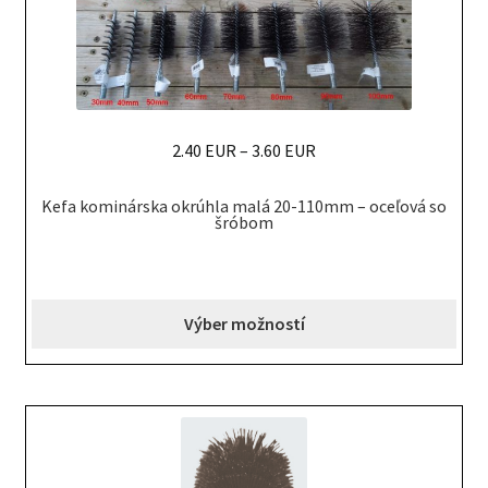
2.40 EUR
–
3.60 EUR
This
Kefa kominárska okrúhla malá 20-110mm – oceľová so
product
šróbom
has
multiple
variants.
Výber možností
The
options
may
be
chosen
on