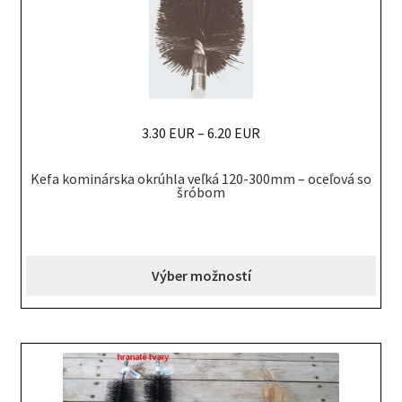
the
product
page
3.30 EUR
–
6.20 EUR
This
Kefa kominárska okrúhla veľká 120-300mm – oceľová so
product
šróbom
has
multiple
variants.
Výber možností
The
options
may
be
chosen
on