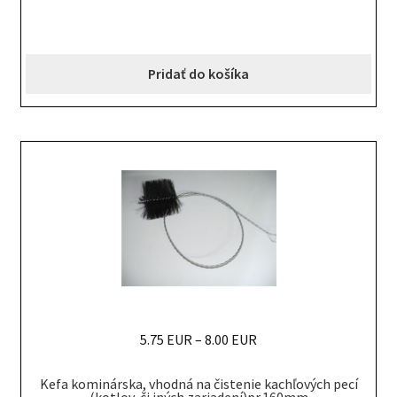
Pridať do košíka
5.75 EUR
–
8.00 EUR
This
Kefa kominárska, vhodná na čistenie kachľových pecí
product