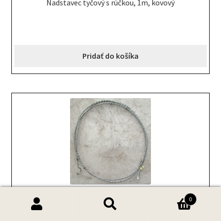
Nadstavec tyčový s rúčkou, 1m, kovový
Pridať do košíka
0
8.10 EUR
–
23.00 EUR
Hľadať:
Vyhľadávanie