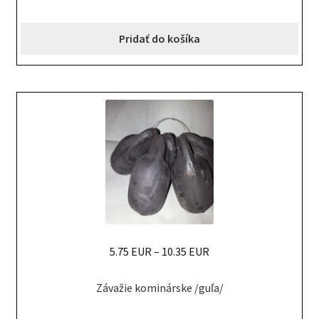
Pridať do košíka
5.75 EUR
–
10.35 EUR
This
Závažie kominárske /guľa/
product
has