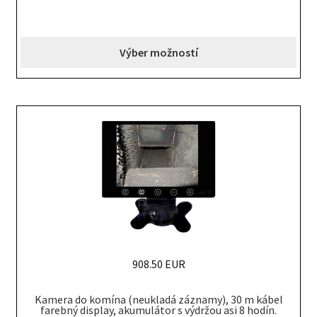
has
multiple
variants.
Výber možností
The
options
may
be
chosen
on
the
product
page
908.50 EUR
Kamera do komína (neukladá záznamy), 30 m kábel
farebný display, akumulátor s výdržou asi 8 hodín.