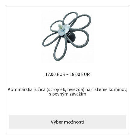
may
be
chosen
on
the
product
page
17.00 EUR
–
18.00 EUR
This
Kominárska ružica (strojček, hviezda) na čistenie komínov,
product
s pevným závažím
has
multiple
variants.
Výber možností
The
options