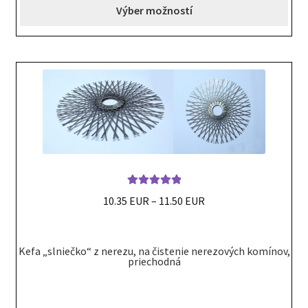
Výber možností
The
options
may
be
chosen
on
the
product
page
Hodnotenie
10.35 EUR
–
11.50 EUR
5.00
z 5
This
product
Kefa „slniečko“ z nerezu, na čistenie nerezových komínov,
priechodná
has
multiple
variants.