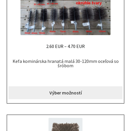
the
product
page
2.60 EUR
–
4.70 EUR
This
Kefa kominárska hranatá malá 30-120mm oceľová so
product
šróbom
has
multiple
variants.
Výber možností
The
options
may
be
chosen