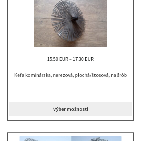
on
the
product
page
15.50 EUR
–
17.30 EUR
This
Kefa kominárska, nerezová, plochá/štosová, na šrób
product
has
multiple
variants.
Výber možností
The
options
may
be