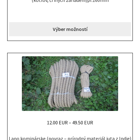
(kotlov, či iných zariadení)pr.160mm
has
multiple
variants.
Výber možností
The
options
may
be
chosen
on
the
product
page
12.00 EUR
–
49.50 EUR
This
Lano kominárske (povraz – prírodný materiál juta z Indie)