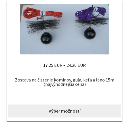
be
chosen
on
the
product
page
17.25 EUR
–
24.20 EUR
This
Zostava na čistenie komínov, guľa, kefa a lano 15m
product
(najvýhodnejšia cena)
has
multiple
variants.
Výber možností
The
options
may