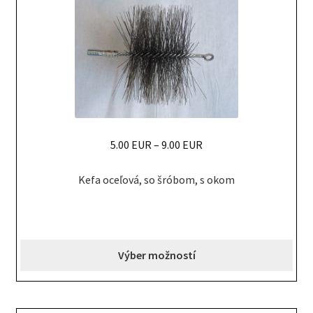
on
the
product
page
5.00 EUR
–
9.00 EUR
This
Kefa oceľová, so šróbom, s okom
product
has
multiple
variants.
Výber možností
The
options
may
be