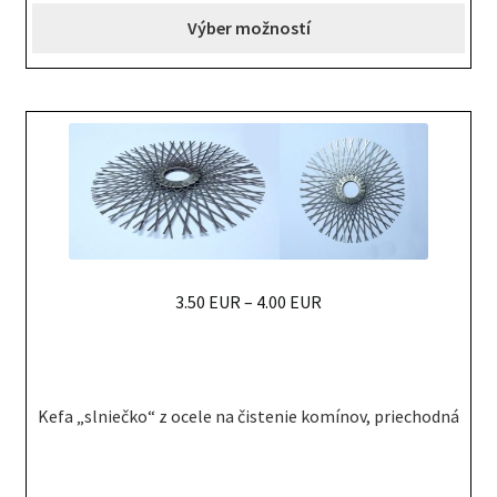
The
Výber možností
options
may
be
chosen
on
the
product
page
3.50 EUR
–
4.00 EUR
This
product
has
Kefa „slniečko“ z ocele na čistenie komínov, priechodná
multiple
variants.
The