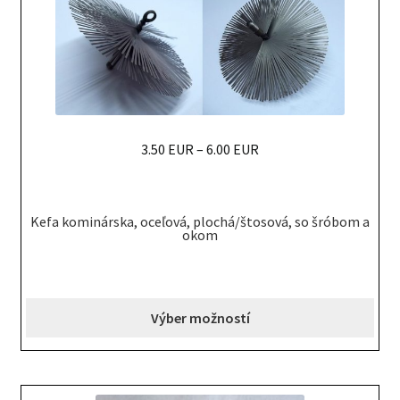
chosen
on
the
product
page
3.50 EUR
–
6.00 EUR
This
product
Kefa kominárska, oceľová, plochá/štosová, so šróbom a
has
okom
multiple
variants.
The
Výber možností
options
may
be
chosen