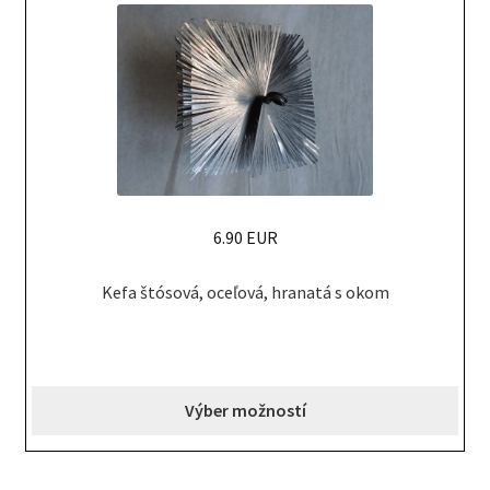
chosen
on
the
product
page
6.90 EUR
This
Kefa štósová, oceľová, hranatá s okom
product
has
multiple
variants.
Výber možností
The
options
may