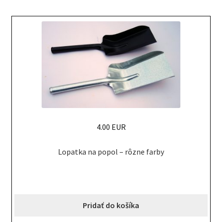
may
be
chosen
on
the
product
page
4.00 EUR
Lopatka na popol – rôzne farby
Pridať do košíka