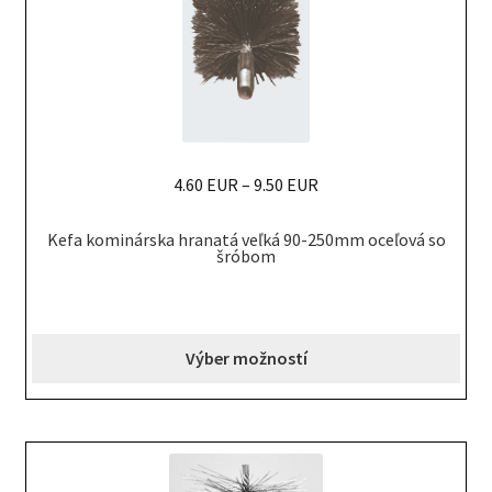
on
the
product
page
4.60 EUR
–
9.50 EUR
This
Kefa kominárska hranatá veľká 90-250mm oceľová so
product
šróbom
has
multiple
variants.
Výber možností
The
options
may
be
chosen