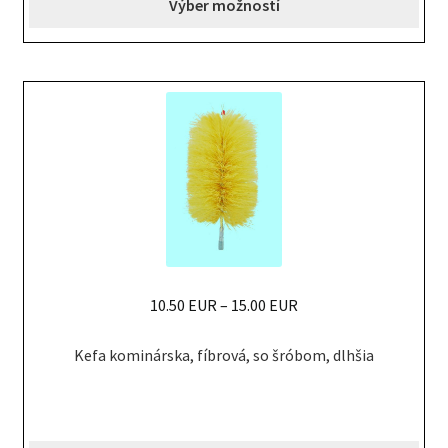
Výber možností
The
options
may
be
chosen
on
the
product
page
10.50 EUR
–
15.00 EUR
This
Kefa kominárska, fíbrová, so šróbom, dlhšia
product
has
multiple
variants.