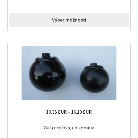
multiple
variants.
Výber možností
The
options
may
be
chosen
on
the
product
page
10.35 EUR
–
16.10 EUR
This
Guľa oceľová, do komína
product