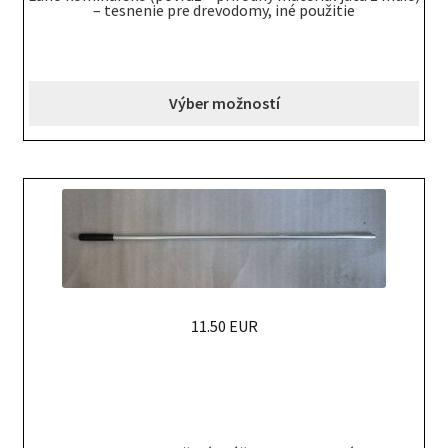
product
– tesnenie pre drevodomy, iné použitie
has
multiple
variants.
Výber možností
The
options
may
be
chosen
on
the
product
page
11.50 EUR