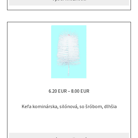
The
options
may
be
chosen
on
the
product
page
6.20 EUR
–
8.00 EUR
This
Kefa kominárska, silónová, so šróbom, dlhšia
product
has
multiple
variants.