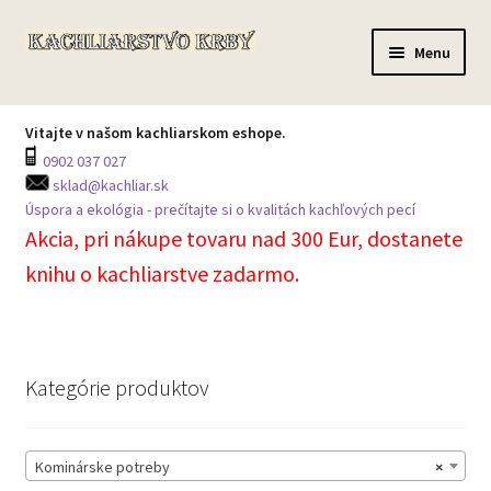
Preskočiť
Preskočiť
Menu
na
na
navigáciu
obsah
Domov
Vitajte v našom kachliarskom eshope.
0902 037 027
Všetky produkty
sklad@kachliar.sk
Úspora a ekológia - prečítajte si o kvalitách kachľových pecí
Môj účet
Akcia, pri nákupe tovaru nad 300 Eur, dostanete
knihu o kachliarstve zadarmo.
Košík
Prechádzka skladom
Kategórie produktov
Kontakt na centrálu
Kominárske potreby
×