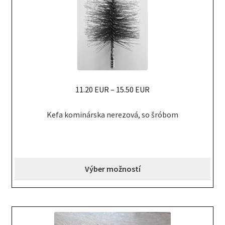
on
the
product
page
11.20 EUR
–
15.50 EUR
This
Kefa kominárska nerezová, so šróbom
product
has
multiple
variants.
Výber možností
The
options
may
be
chosen