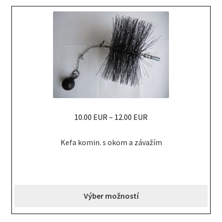
be
chosen
on
the
product
page
10.00 EUR
–
12.00 EUR
This
Kefa komin. s okom a závažím
product
has
multiple
variants.
Výber možností
The
options