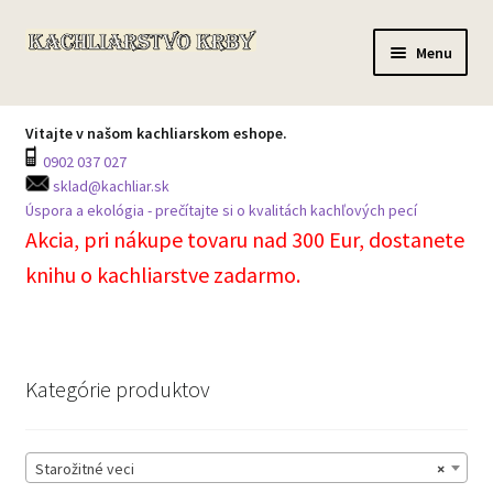
Preskočiť
Preskočiť
Menu
na
na
navigáciu
obsah
Domov
Vitajte v našom kachliarskom eshope.
0902 037 027
Všetky produkty
sklad@kachliar.sk
Úspora a ekológia - prečítajte si o kvalitách kachľových pecí
Môj účet
Akcia, pri nákupe tovaru nad 300 Eur, dostanete
knihu o kachliarstve zadarmo.
Košík
Prechádzka skladom
Kategórie produktov
Kontakt na centrálu
Starožitné veci
×