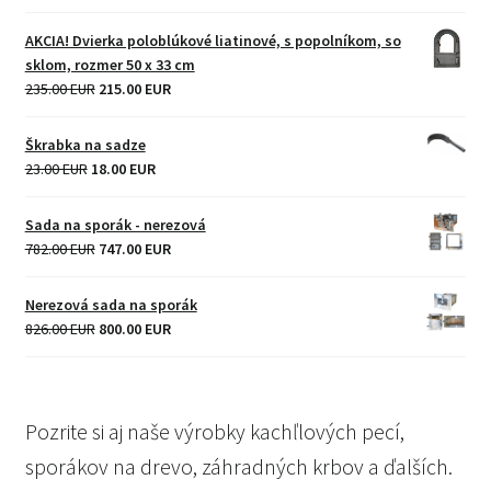
price
price
was:
is:
AKCIA! Dvierka poloblúkové liatinové, s popolníkom, so
8.00 EUR.
6.00 EUR.
sklom, rozmer 50 x 33 cm
Original
Current
235.00 EUR
215.00 EUR
price
price
was:
is:
Škrabka na sadze
235.00 EUR.
215.00 EUR.
Original
Current
23.00 EUR
18.00 EUR
price
price
was:
is:
Sada na sporák - nerezová
23.00 EUR.
18.00 EUR.
Original
Current
782.00 EUR
747.00 EUR
price
price
was:
is:
Nerezová sada na sporák
782.00 EUR.
747.00 EUR.
Original
Current
826.00 EUR
800.00 EUR
price
price
was:
is:
826.00 EUR.
800.00 EUR.
Pozrite si aj naše výrobky kachľlových pecí,
sporákov na drevo, záhradných krbov a ďalších.