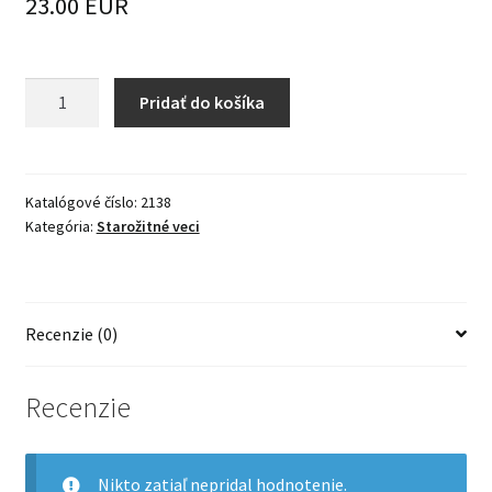
23.00 EUR
množstvo
Pridať do košíka
Forma
na
pečenie
-
Katalógové číslo:
2138
Kategória:
Starožitné veci
plechová
ryba
Recenzie (0)
Recenzie
Nikto zatiaľ nepridal hodnotenie.