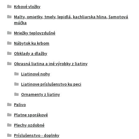
Krbové vložky
Malty, omietky, tmely, lepidlá, kachliarska hlina, šamotová
múčka
Mriežky teplovzdušné
Nábytok ku krbom
Obklady a dlažby
Okrasná liatina a iné výrobky z liatiny
Liatinové nohy
Liatinove príslušenstvo ku peci
Ornamenty z liatiny
Palivo
Platne sporákové
Plechy ozdobné
Príslušenstvo - doplnky