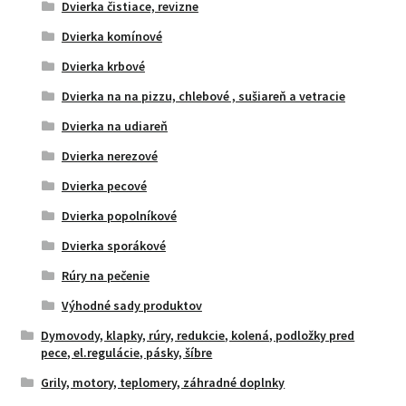
Dvierka čistiace, revizne
Dvierka komínové
Dvierka krbové
Dvierka na na pizzu, chlebové , sušiareň a vetracie
Dvierka na udiareň
Dvierka nerezové
Dvierka pecové
Dvierka popolníkové
Dvierka sporákové
Rúry na pečenie
Výhodné sady produktov
Dymovody, klapky, rúry, redukcie, kolená, podložky pred
pece, el.regulácie, pásky, šíbre
Grily, motory, teplomery, záhradné doplnky