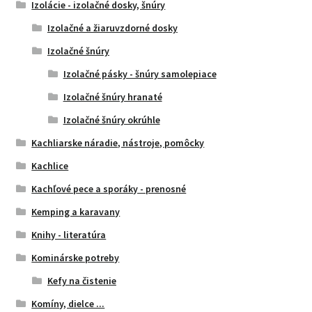
Izolácie - izolačné dosky, šnúry
Izolačné a žiaruvzdorné dosky
Izolačné šnúry
Izolačné pásky - šnúry samolepiace
Izolačné šnúry hranaté
Izolačné šnúry okrúhle
Kachliarske náradie, nástroje, pomôcky
Kachlice
Kachľové pece a sporáky - prenosné
Kemping a karavany
Knihy - literatúra
Kominárske potreby
Kefy na čistenie
Komíny, dielce ...