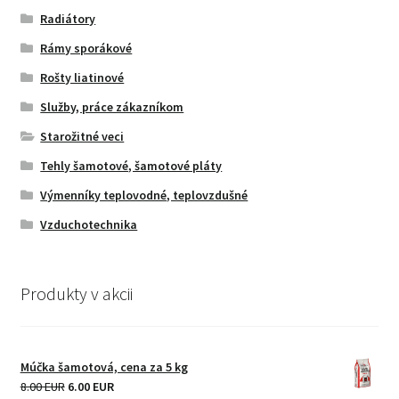
Radiátory
Rámy sporákové
Rošty liatinové
Služby, práce zákazníkom
Starožitné veci
Tehly šamotové, šamotové pláty
Výmenníky teplovodné, teplovzdušné
Vzduchotechnika
Produkty v akcii
Múčka šamotová, cena za 5 kg
Original
Current
8.00 EUR
6.00 EUR