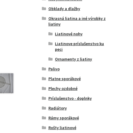
Obklady a dlažby
Okrasná liatina a iné výrobky z
liatiny
Liatinové nohy
Liatinove príslušenstvo ku
peci
Ornamenty z liatiny
Palivo
Platne sporákové
Plechy ozdobné
Príslušenstvo - doplnky
Radiátory
Rámy sporákové
Rošty liatinové