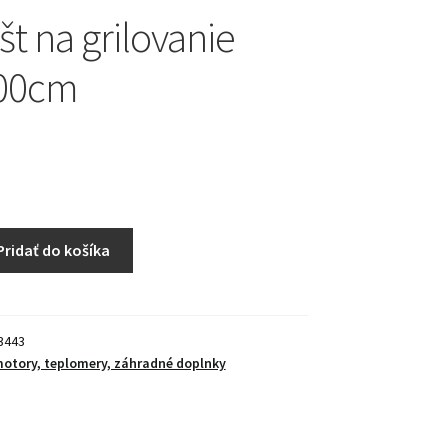
ošt na grilovanie
100cm
Pridať do košíka
3443
 motory, teplomery, záhradné doplnky