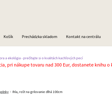
Košík
Prechádzka skladom
Kontakt na centrálu
ra a ekológia - prečítajte si o kvalitách kachľových pecí
cia, pri nákupe tovaru nad 300 Eur, dostanete knihu o
oplnky
Ihla, rošt na grilovanie dlhá 100cm