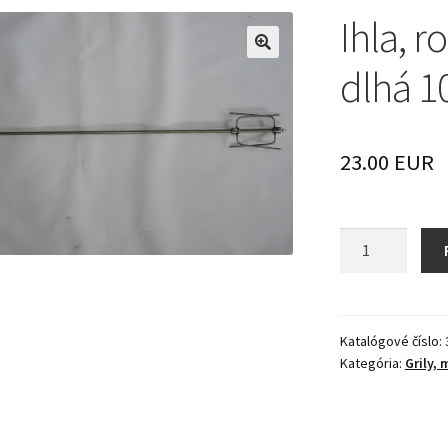
Ihla, r
🔍
dlhá 
23.00 EUR
množstvo
Ihla,
rošt
na
grilovanie
Katalógové číslo:
Kategória:
Grily,
dlhá
100cm