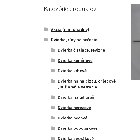
Kategórie produktov
Akcia (mimoriadne)
Dvierka, rúry na pečenie
Dvierka čistiace, revizne
Dvierka komínové
Dvierka krbové
Dvierka na na pizzu, chlebové
, sušiareň a vetracie
Dvierka na udiareň
Dvierka nerezové
Dvierka pecové
Dvierka popolníkové
Dvierka sporákové