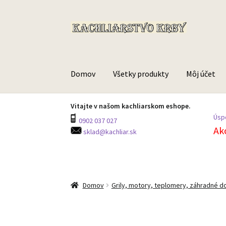
Preskočiť
Preskočiť
na
na
navigáciu
obsah
Domov
Všetky produkty
Môj účet
Vitajte v našom kachliarskom eshope.
Úspo
0902 037 027
Ak
sklad@kachliar.sk
Domov
Grily, motory, teplomery, záhradné d