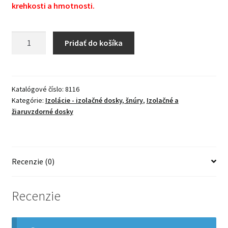
krehkosti a hmotnosti.
množstvo
Pridať do košíka
Izolačná
doska
SILKA,
1000x610x30
Katalógové číslo:
8116
Kategórie:
Izolácie - izolačné dosky, šnúry
,
Izolačné a
mm
žiaruvzdorné dosky
(podobné
superizol,
peril,
Rath
Recenzie (0)
izol)
Recenzie