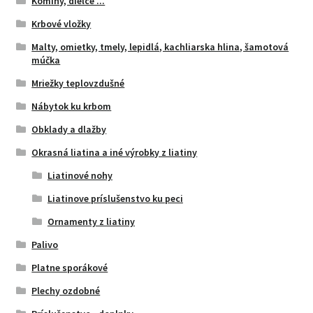
Komíny, dielce ...
Krbové vložky
Malty, omietky, tmely, lepidlá, kachliarska hlina, šamotová
múčka
Mriežky teplovzdušné
Nábytok ku krbom
Obklady a dlažby
Okrasná liatina a iné výrobky z liatiny
Liatinové nohy
Liatinove príslušenstvo ku peci
Ornamenty z liatiny
Palivo
Platne sporákové
Plechy ozdobné