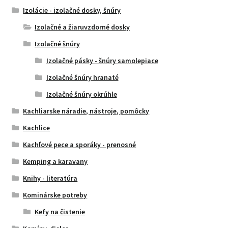
Izolácie - izolačné dosky, šnúry
Izolačné a žiaruvzdorné dosky
Izolačné šnúry
Izolačné pásky - šnúry samolepiace
Izolačné šnúry hranaté
Izolačné šnúry okrúhle
Kachliarske náradie, nástroje, pomôcky
Kachlice
Kachľové pece a sporáky - prenosné
Kemping a karavany
Knihy - literatúra
Kominárske potreby
Kefy na čistenie