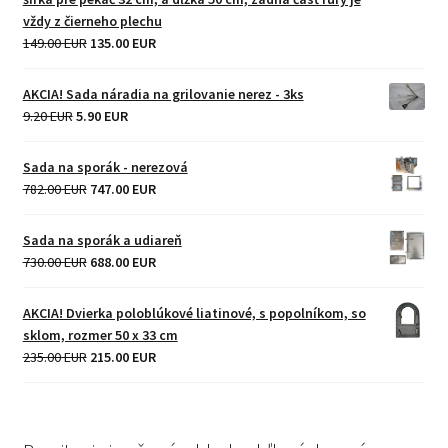
vždy z čierneho plechu
Original
Current
149.00 EUR
135.00 EUR
price
price
was:
is:
AKCIA! Sada náradia na grilovanie nerez - 3ks
149.00 EUR.
135.00 EUR.
Original
Current
9.20 EUR
5.90 EUR
price
price
was:
is:
Sada na sporák - nerezová
9.20 EUR.
5.90 EUR.
Original
Current
782.00 EUR
747.00 EUR
price
price
was:
is:
Sada na sporák a udiareň
782.00 EUR.
747.00 EUR.
Original
Current
730.00 EUR
688.00 EUR
price
price
was:
is:
AKCIA! Dvierka poloblúkové liatinové, s popolníkom, so
730.00 EUR.
688.00 EUR.
sklom, rozmer 50 x 33 cm
Original
Current
235.00 EUR
215.00 EUR
price
price
was:
is:
235.00 EUR.
215.00 EUR.