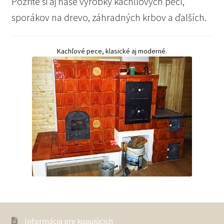
Pozrite si aj naše výrobky kachľlových pecí,
sporákov na drevo, záhradných krbov a ďalších.
Kachľové pece, klasické aj moderné.
Informácia pre kupujúcich