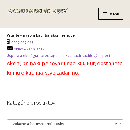
Preskočiť
Preskočiť
Menu
na
na
navigáciu
obsah
Domov
Vitajte v našom kachliarskom eshope.
0902 037 027
Všetky produkty
sklad@kachliar.sk
Úspora a ekológia - prečítajte si o kvalitách kachľových pecí
Môj účet
Akcia, pri nákupe tovaru nad 300 Eur, dostanete
knihu o kachliarstve zadarmo.
Košík
Prechádzka skladom
Kategórie produktov
Kontakt na centrálu
Izolačné a žiaruvzdorné dosky
×