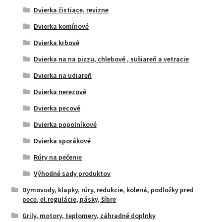
Dvierka čistiace, revizne
Dvierka komínové
Dvierka krbové
Dvierka na na pizzu, chlebové , sušiareň a vetracie
Dvierka na udiareň
Dvierka nerezové
Dvierka pecové
Dvierka popolníkové
Dvierka sporákové
Rúry na pečenie
Výhodné sady produktov
Dymovody, klapky, rúry, redukcie, kolená, podložky pred
pece, el.regulácie, pásky, šíbre
Grily, motory, teplomery, záhradné doplnky