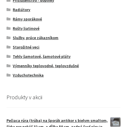
Príslušenstvo - doplnky
Radiátory
Rámy sporákové
Rošty liatinové
Služby, práce zákazníkom
Starožitné veci
Tehly šamotové, šamotové pláty
Výmenníky teplovodné, teplovzdušné
Vzduchotechnika
Produkty v akcii
Pečiaca rúra (trúba) na šporák antikor s bielym smaltom,
šírka pre pekáč 32 cm, a dĺžka 50 cm, zadná časť rúry je