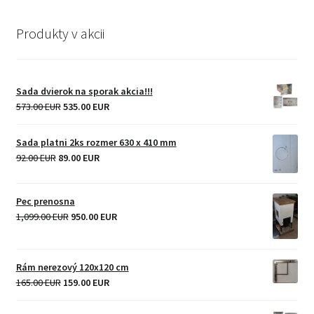
Produkty v akcii
Sada dvierok na sporak akcia!!!
Original
Current
573.00 EUR
535.00 EUR
price
price
was:
is:
Sada platni 2ks rozmer 630 x 410 mm
573.00 EUR.
535.00 EUR.
Original
Current
92.00 EUR
89.00 EUR
price
price
was:
is:
Pec prenosna
92.00 EUR.
89.00 EUR.
Original
Current
1,099.00 EUR
950.00 EUR
price
price
was:
is:
1,099.00 EUR.
950.00 EUR.
Rám nerezový 120x120 cm
Original
Current
165.00 EUR
159.00 EUR
price
price
was:
is: