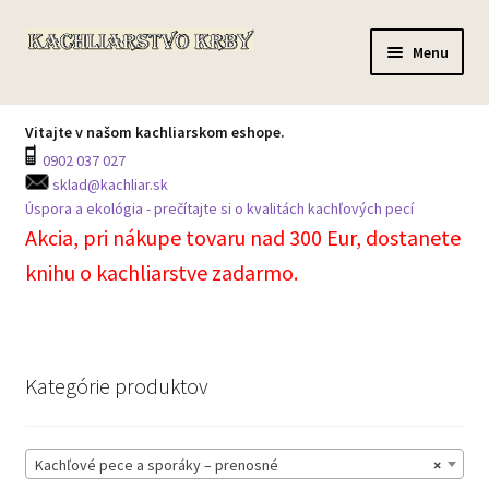
Preskočiť
Preskočiť
Menu
na
na
navigáciu
obsah
Domov
Vitajte v našom kachliarskom eshope.
0902 037 027
Všetky produkty
sklad@kachliar.sk
Úspora a ekológia - prečítajte si o kvalitách kachľových pecí
Môj účet
Akcia, pri nákupe tovaru nad 300 Eur, dostanete
knihu o kachliarstve zadarmo.
Košík
Prechádzka skladom
Kategórie produktov
Kontakt na centrálu
Kachľové pece a sporáky – prenosné
×