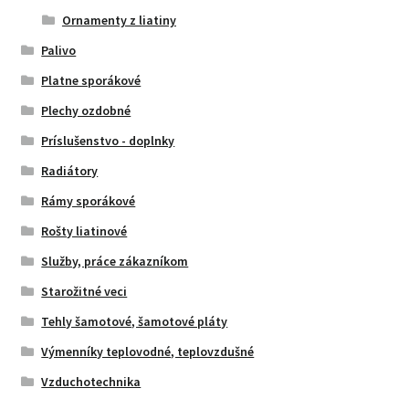
Ornamenty z liatiny
Palivo
Platne sporákové
Plechy ozdobné
Príslušenstvo - doplnky
Radiátory
Rámy sporákové
Rošty liatinové
Služby, práce zákazníkom
Starožitné veci
Tehly šamotové, šamotové pláty
Výmenníky teplovodné, teplovzdušné
Vzduchotechnika