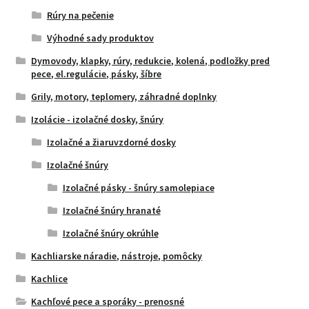
Rúry na pečenie
Výhodné sady produktov
Dymovody, klapky, rúry, redukcie, kolená, podložky pred
pece, el.regulácie, pásky, šíbre
Grily, motory, teplomery, záhradné doplnky
Izolácie - izolačné dosky, šnúry
Izolačné a žiaruvzdorné dosky
Izolačné šnúry
Izolačné pásky - šnúry samolepiace
Izolačné šnúry hranaté
Izolačné šnúry okrúhle
Kachliarske náradie, nástroje, pomôcky
Kachlice
Kachľové pece a sporáky - prenosné