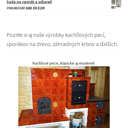
Sada na sporák a udiareň
165.00 EUR.
159.00 EUR.
Original
Current
730.00 EUR
688.00 EUR
price
price
was:
is:
730.00 EUR.
688.00 EUR.
Pozrite si aj naše výrobky kachľlových pecí,
sporákov na drevo, záhradných krbov a ďalších.
Kachľové pece, klasické aj moderné.