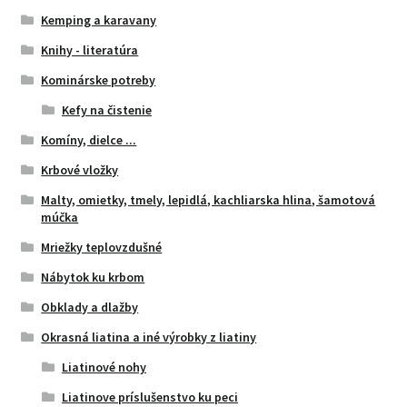
Kemping a karavany
Knihy - literatúra
Kominárske potreby
Kefy na čistenie
Komíny, dielce ...
Krbové vložky
Malty, omietky, tmely, lepidlá, kachliarska hlina, šamotová
múčka
Mriežky teplovzdušné
Nábytok ku krbom
Obklady a dlažby
Okrasná liatina a iné výrobky z liatiny
Liatinové nohy
Liatinove príslušenstvo ku peci