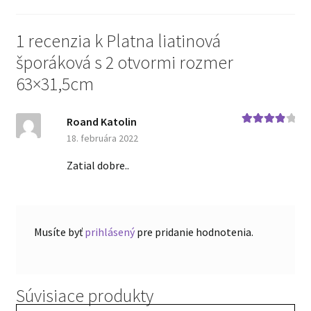
1 recenzia k
Platna liatinová
šporáková s 2 otvormi rozmer
63×31,5cm
Roand Katolin
Hodnoteni
18. februára 2022
e
4
z 5
Zatial dobre..
Musíte byť
prihlásený
pre pridanie hodnotenia.
Súvisiace produkty