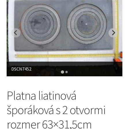
DSCN7452
Platna liatinová
šporáková s 2 otvormi
rozmer 63×31,5cm