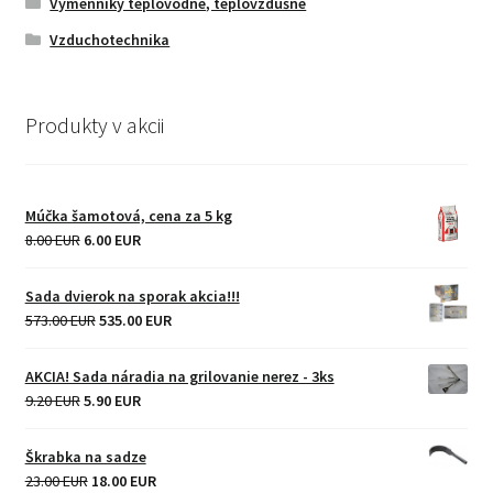
Výmenníky teplovodné, teplovzdušné
Vzduchotechnika
Produkty v akcii
Múčka šamotová, cena za 5 kg
Original
Current
8.00 EUR
6.00 EUR
price
price
was:
is:
Sada dvierok na sporak akcia!!!
8.00 EUR.
6.00 EUR.
Original
Current
573.00 EUR
535.00 EUR
price
price
was:
is:
AKCIA! Sada náradia na grilovanie nerez - 3ks
573.00 EUR.
535.00 EUR.
Original
Current
9.20 EUR
5.90 EUR
price
price
was:
is:
Škrabka na sadze
9.20 EUR.
5.90 EUR.
Original
Current
23.00 EUR
18.00 EUR