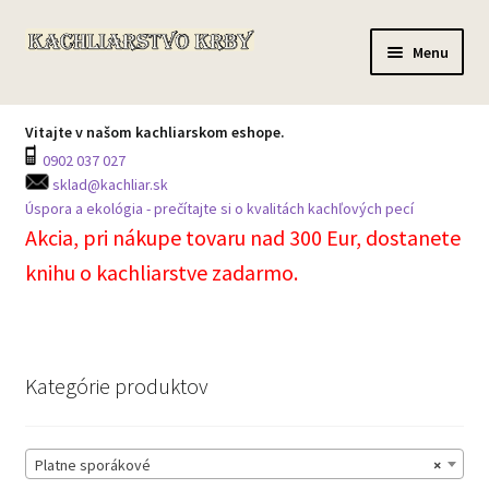
Preskočiť
Preskočiť
Menu
na
na
navigáciu
obsah
Domov
Vitajte v našom kachliarskom eshope.
0902 037 027
Všetky produkty
sklad@kachliar.sk
Úspora a ekológia - prečítajte si o kvalitách kachľových pecí
Môj účet
Akcia, pri nákupe tovaru nad 300 Eur, dostanete
knihu o kachliarstve zadarmo.
Košík
Prechádzka skladom
Kategórie produktov
Kontakt na centrálu
Platne sporákové
×