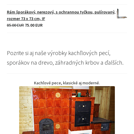
price
price
was:
is:
Rám šporákový, nerezový, s ochrannou tyčkou, pulírovaný,
23.00 EUR.
18.00 EUR.
rozmer 73 x 73 cm, IF
Original
Current
85.00 EUR
75.00 EUR
price
price
was:
is:
85.00 EUR.
75.00 EUR.
Pozrite si aj naše výrobky kachľlových pecí,
sporákov na drevo, záhradných krbov a ďalších.
Kachľové pece, klasické aj moderné.