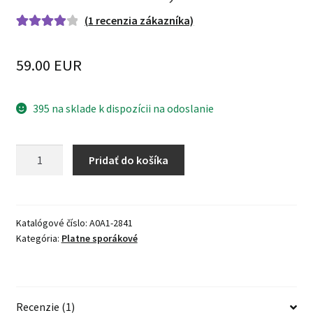
(
1
recenzia zákazníka)
Hodnoteni
1
e
4.00
z 5
59.00 EUR
na základe
zákaznícke
j recenzie
395 na sklade k dispozícii na odoslanie
množstvo
Pridať do košíka
Platna
liatinová
šporáková
s
Katalógové číslo:
A0A1-2841
Kategória:
Platne sporákové
2
otvormi
rozmer
63x31,5cm
Recenzie (1)