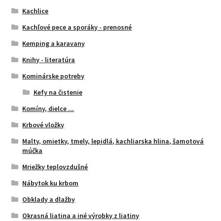
Kachlice
Kachľové pece a sporáky - prenosné
Kemping a karavany
Knihy - literatúra
Kominárske potreby
Kefy na čistenie
Komíny, dielce ...
Krbové vložky
Malty, omietky, tmely, lepidlá, kachliarska hlina, šamotová
múčka
Mriežky teplovzdušné
Nábytok ku krbom
Obklady a dlažby
Okrasná liatina a iné výrobky z liatiny