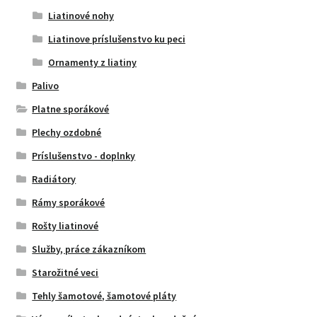
Liatinové nohy
Liatinove príslušenstvo ku peci
Ornamenty z liatiny
Palivo
Platne sporákové
Plechy ozdobné
Príslušenstvo - doplnky
Radiátory
Rámy sporákové
Rošty liatinové
Služby, práce zákazníkom
Starožitné veci
Tehly šamotové, šamotové pláty