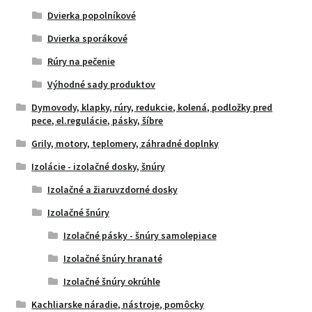
Dvierka popolníkové
Dvierka sporákové
Rúry na pečenie
Výhodné sady produktov
Dymovody, klapky, rúry, redukcie, kolená, podložky pred
pece, el.regulácie, pásky, šíbre
Grily, motory, teplomery, záhradné doplnky
Izolácie - izolačné dosky, šnúry
Izolačné a žiaruvzdorné dosky
Izolačné šnúry
Izolačné pásky - šnúry samolepiace
Izolačné šnúry hranaté
Izolačné šnúry okrúhle
Kachliarske náradie, nástroje, pomôcky