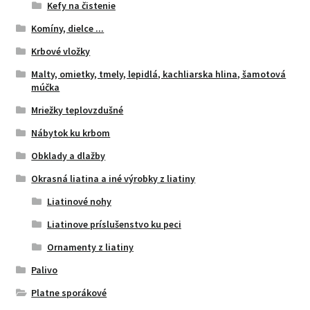
Kefy na čistenie
Komíny, dielce ...
Krbové vložky
Malty, omietky, tmely, lepidlá, kachliarska hlina, šamotová
múčka
Mriežky teplovzdušné
Nábytok ku krbom
Obklady a dlažby
Okrasná liatina a iné výrobky z liatiny
Liatinové nohy
Liatinove príslušenstvo ku peci
Ornamenty z liatiny
Palivo
Platne sporákové