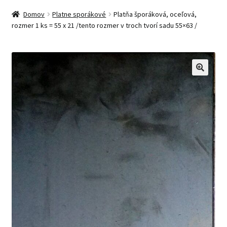
Domov
Platne sporákové
Platňa šporáková, oceľová,
rozmer 1 ks = 55 x 21 /tento rozmer v troch tvorí sadu 55×63 /
🔍