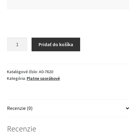
množstvo
Pridať do košíka
Platňa
šporáková,
oceľová,
rozmer
Katalógové číslo:
A0-7620
Kategória:
Platne sporákové
1
ks
=
55
Recenzie (0)
x
21
/tento
Recenzie
rozmer