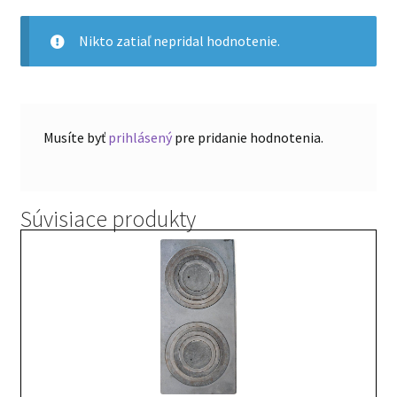
v
troch
Nikto zatiaľ nepridal hodnotenie.
tvorí
sadu
55x63
/
Musíte byť
prihlásený
pre pridanie hodnotenia.
Súvisiace produkty