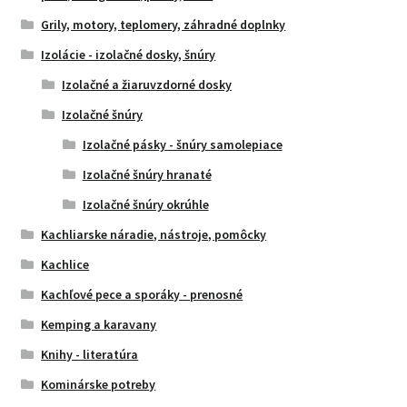
Grily, motory, teplomery, záhradné doplnky
Izolácie - izolačné dosky, šnúry
Izolačné a žiaruvzdorné dosky
Izolačné šnúry
Izolačné pásky - šnúry samolepiace
Izolačné šnúry hranaté
Izolačné šnúry okrúhle
Kachliarske náradie, nástroje, pomôcky
Kachlice
Kachľové pece a sporáky - prenosné
Kemping a karavany
Knihy - literatúra
Kominárske potreby