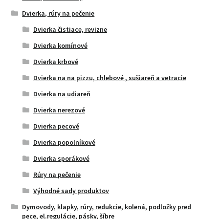
Dvierka, rúry na pečenie
Dvierka čistiace, revizne
Dvierka komínové
Dvierka krbové
Dvierka na na pizzu, chlebové , sušiareň a vetracie
Dvierka na udiareň
Dvierka nerezové
Dvierka pecové
Dvierka popolníkové
Dvierka sporákové
Rúry na pečenie
Výhodné sady produktov
Dymovody, klapky, rúry, redukcie, kolená, podložky pred
pece, el.regulácie, pásky, šíbre