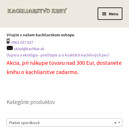
Preskočiť
Preskočiť
Menu
na
na
navigáciu
obsah
Domov
Vitajte v našom kachliarskom eshope.
0902 037 027
Všetky produkty
sklad@kachliar.sk
Úspora a ekológia - prečítajte si o kvalitách kachľových pecí
Môj účet
Akcia, pri nákupe tovaru nad 300 Eur, dostanete
knihu o kachliarstve zadarmo.
Košík
Prechádzka skladom
Kategórie produktov
Kontakt na centrálu
Platne sporákové
×