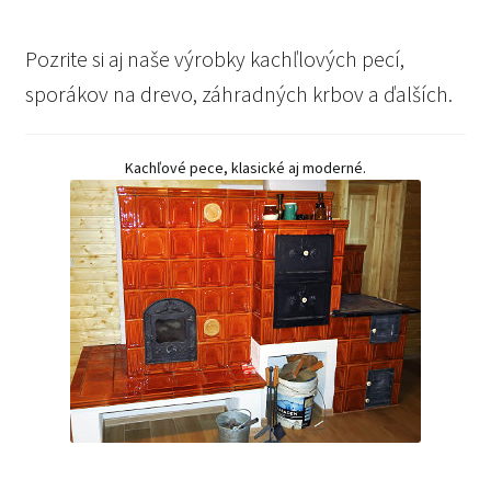
was:
is:
165.00 EUR.
159.00 EUR.
Pozrite si aj naše výrobky kachľlových pecí,
sporákov na drevo, záhradných krbov a ďalších.
Kachľové pece, klasické aj moderné.