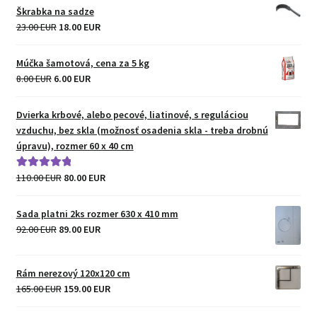
Škrabka na sadze
Original
Current
23.00 EUR
18.00 EUR
price
price
was:
is:
Múčka šamotová, cena za 5 kg
23.00 EUR.
18.00 EUR.
Original
Current
8.00 EUR
6.00 EUR
price
price
was:
is:
Dvierka krbové, alebo pecové, liatinové, s reguláciou
8.00 EUR.
6.00 EUR.
vzduchu, bez skla (možnosť osadenia skla - treba drobnú
úpravu), rozmer 60 x 40 cm
Original
Current
110.00 EUR
80.00 EUR
Hodnotenie
price
price
5.00
z 5
was:
is:
Sada platni 2ks rozmer 630 x 410 mm
110.00 EUR.
80.00 EUR.
Original
Current
92.00 EUR
89.00 EUR
price
price
was:
is:
Rám nerezový 120x120 cm
92.00 EUR.
89.00 EUR.
Original
Current
165.00 EUR
159.00 EUR
price
price