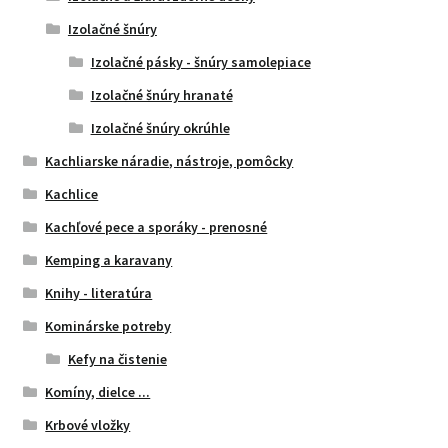
Izolačné šnúry
Izolačné pásky - šnúry samolepiace
Izolačné šnúry hranaté
Izolačné šnúry okrúhle
Kachliarske náradie, nástroje, pomôcky
Kachlice
Kachľové pece a sporáky - prenosné
Kemping a karavany
Knihy - literatúra
Kominárske potreby
Kefy na čistenie
Komíny, dielce ...
Krbové vložky