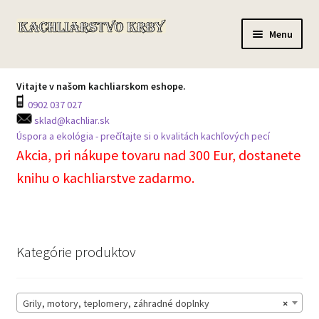
Preskočiť
Preskočiť
Menu
na
na
navigáciu
obsah
Domov
Vitajte v našom kachliarskom eshope.
0902 037 027
Všetky produkty
sklad@kachliar.sk
Úspora a ekológia - prečítajte si o kvalitách kachľových pecí
Môj účet
Akcia, pri nákupe tovaru nad 300 Eur, dostanete
knihu o kachliarstve zadarmo.
Košík
Prechádzka skladom
Kategórie produktov
Kontakt na centrálu
Grily, motory, teplomery, záhradné doplnky
×