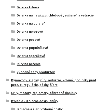
Dvierka krbové
Dvierka na na pizzu, chlebové , sušiareň a vetracie
Dvierka na udiareň
Dvierka nerezové
Dvierka pecové
Dvierka popolníkové
Dvierka sporákové
Rúry na pečenie
Výhodné sady produktov
Dymovody, klapky, rúry, redukcie, kolená, podložky pred
pece, el.regulácie, pásky, šíbre
Grily, motory, teplomery, záhradné doplnky
Izolácie - izolačné dosky, šnúry
Izolačné a žiaruvzdorné dosky