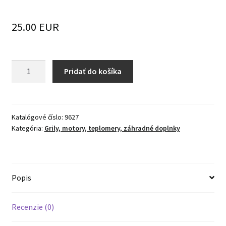
25.00 EUR
množstvo
Pridať do košíka
Teplomer
do
450
stupňov,
Katalógové číslo:
9627
Kategória:
Grily, motory, teplomery, záhradné doplnky
priemer
60
mm,
dĺžka
Popis
čidla
10
cm
Recenzie (0)