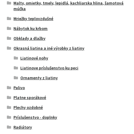
Malty, omietky, tmely, lepidlá, kachliarska hlina, šamotová
múčka
Mriežky teplovzdušné
Nábytok ku krbom
Obklady a dlažby
Okrasná liatina a iné výrobky z liatiny
Liatinové nohy
Liatinove príslušenstvo ku peci
Ornamenty z liatiny
Palivo
Platne sporákové
Plechy ozdobné
Príslušenstvo - doplnky
Radiátory