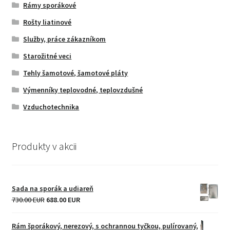
Rámy sporákové
Rošty liatinové
Služby, práce zákazníkom
Starožitné veci
Tehly šamotové, šamotové pláty
Výmenníky teplovodné, teplovzdušné
Vzduchotechnika
Produkty v akcii
Sada na sporák a udiareň
Original
Current
730.00 EUR
688.00 EUR
price
price
was:
is:
Rám šporákový, nerezový, s ochrannou tyčkou, pulírovaný,